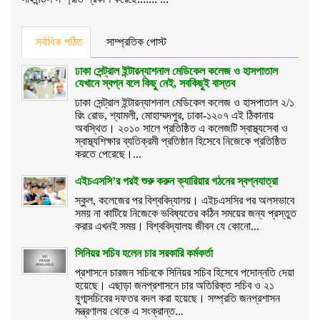
সর্বাধিক পঠিত
সাম্প্রতিক পোস্ট
ঢাকা সেন্ট্রাল ইন্টারন্যাশনাল মেডিকেল কলেজ ও হাসপাতাল
যেখানে স্বপ্ন বলে কিছু নেই, সবকিছুই বাস্তব
ঢাকা সেন্ট্রাল ইন্টারন্যাশনাল মেডিকেল কলেজ ও হাসপাতাল ২/১
রিং রোড, শ্যামলী, মোহাম্মদপুর, ঢাকা-১২০৭ এই ঠিকানায়
অবস্থিত। ২০১০ সালে প্রতিষ্ঠিত এ কলেজটি স্বাস্থ্যসেবা ও
স্বাস্থ্যশিক্ষার ব্যতিক্রমী প্রতিষ্ঠান হিসেবে নিজেকে প্রতিষ্ঠিত
করতে পেরেছে।...
এইচএসসি’র পরই শুরু করুন ক্যারিয়ার গঠনের স্বপ্নযাত্রা
স্কুল, কলেজের পর বিশ্ববিদ্যালয়। এইচএসসির পর অলসভাবে
সময় না কাটিয়ে নিজেকে ভবিষ্যতের কঠিন সময়ের জন্য প্রস্তুত
করার এখনই সময়। বিশ্ববিদ্যালয় জীবন যে কোনো...
সিনিয়র সচিব হলেন চার সরকারি কর্মকর্তা
প্রশাসনে চারজন সচিবকে সিনিয়র সচিব হিসেবে পদোন্নতি দেয়া
হয়েছে। এছাড়া জনপ্রশাসনে চার অতিরিক্ত সচিব ও ২১
যুগ্মসচিবের দফতর বদল করা হয়েছে। সম্প্রতি জনপ্রশাসন
মন্ত্রণালয় থেকে এ সংক্রান্ত...