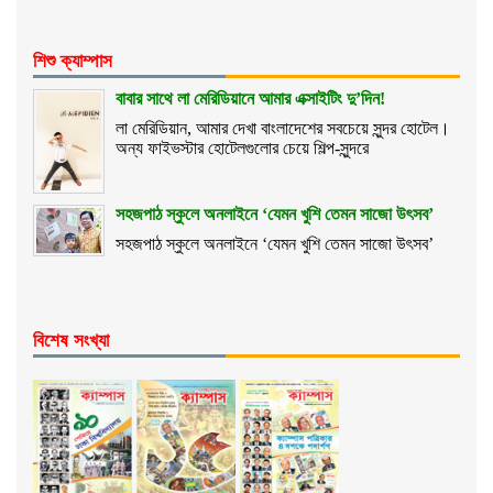
শিশু ক্যাম্পাস
বাবার সাথে লা মেরিডিয়ানে আমার এক্সাইটিং দু’দিন!
লা মেরিডিয়ান, আমার দেখা বাংলাদেশের সবচেয়ে সুন্দর হোটেল।
অন্য ফাইভস্টার হোটেলগুলোর চেয়ে শিল্প-সুন্দরে
সহজপাঠ স্কুলে অনলাইনে ‘যেমন খুশি তেমন সাজো উৎসব’
সহজপাঠ স্কুলে অনলাইনে ‘যেমন খুশি তেমন সাজো উৎসব’
বিশেষ সংখ্যা