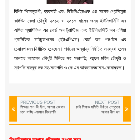
বিশিষ্ট শিক্ষানুরাগী, ব্যবসায়ী এবং বিজিবিএইচএফ এর সাবেক প্রেসিডেন্ট
কাইউম রেজা চৌধুরী ২০১৬ ও ২০১৭ সালের জন্য ইউনিভার্সিটি অব
এশিয়া প্যাসিফিক এর বোর্ড অব ট্রাস্টিজ এবং ইউনিভার্সিটি অব এশিয়া
প্যাসিফিক ফাউন্ডেশনের (ইউএপিএফ) বোর্ড অব গভর্ণরস এর
চেয়ারপারসন নির্বাচিত হয়েছেন। পর্ষদের অন্যান্য নির্বাচিত সদস্যরা হলেন
আনহার আহমেদ চৌধুরী-সিনিয়র সহ সভাপতি, আব্দুল মহিন চৌধুরী ও
স্থপতি মাহবুবা হক সহ-সভাপতি ও কে এম আক্তারুজ্জামান-কোষাধ্যক্ষ।
PREVIOUS POST
NEXT POST
শিক্ষার মান কী ছিল, আমরা কোথায়
ঢাবি শিক্ষক সমিতি নির্বাচন নেতৃত্বে
চলে যাচ্ছি -প্রধান বিচারপতি
আবার নীল দল
বিশ্ববিদ্যালয় কম্পাস পত্রিকার সংখ্যা সমূহ