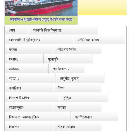
হোম
সরকারি বিশ্ববিদ্যালয়
বেসরকারি বিশ্ববিদ্যালয়
মেডিকেল কলেজ
কলেজ
কারিগরি শিক্ষা
সংবাদ
মুখোমুখি
∨
মতামত
প্রতিবেদন
∨
∨
আরো
চাকুরীর সুযোগ
∨
ক্যারিয়ার
টিপস
বিদেশে উচ্চশিক্ষা
বৃত্তি
আত্মোন্নয়ন
স্বাস্থ্য
বিজ্ঞান ও তথ্যপ্রযুক্তি
প্রাপ্তিস্থান
বিজ্ঞাপন
পাঠক ফোরাম