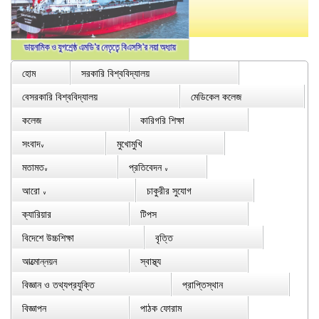
হোম
সরকারি বিশ্ববিদ্যালয়
বেসরকারি বিশ্ববিদ্যালয়
মেডিকেল কলেজ
কলেজ
কারিগরি শিক্ষা
সংবাদ
মুখোমুখি
∨
মতামত
প্রতিবেদন
∨
∨
আরো
চাকুরীর সুযোগ
∨
ক্যারিয়ার
টিপস
বিদেশে উচ্চশিক্ষা
বৃত্তি
আত্মোন্নয়ন
স্বাস্থ্য
বিজ্ঞান ও তথ্যপ্রযুক্তি
প্রাপ্তিস্থান
বিজ্ঞাপন
পাঠক ফোরাম