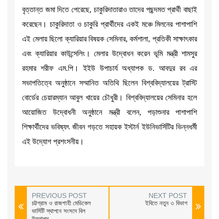
বৃত্তান্ত জমা দিতে পেরেছে, চাকুরিদাতারাও তাদের পছন্দমত প্রার্থী বাছাই
করেছেন। চাকুরিদাতা ও চাকুরি প্রার্থীদের একই মঞ্চে মিলনের পাশাপাশি
এই মেলায় ছিলো ক্যারিয়ার বিষয়ক সেমিনার, কর্মশালা, প্রতিকী সাক্ষাৎকার
এবং ক্যারিয়ার কাউন্সেলিং। মেলার উদ্বোধন করেন ভূমি মন্ত্রী শামসুর
রহমার শরীফ এম.পি। ইইউ উপাচার্য অধ্যাপক ড. আবদুর রব এর
সভাপতিত্বে অনুষ্ঠানে সম্মানিত অতিথি ছিলেন বিশ্ববিদ্যালয়ের ট্রাস্টি
বোর্ডের চেয়ারম্যান আবুল খায়ের চৌধুরী। বিশ্ববিদ্যালয়ের সেমিনার হলে
আয়োজিত উদ্বোধনী অনুষ্ঠানে মন্ত্রী বলেন, পড়াশুনার পাশাপাশি
শিক্ষার্থীদের ভবিষ্যৎ জীবন গড়তে সহায়ক ইস্টার্ন ইউনিভার্সিটির ভিন্নধর্মী
এই উদ্যোগ প্রশংসনীয়।
PREVIOUS POST
NEXT POST
চট্টগ্রাম ও রাজশাহী মেডিকেল
ইবিতে নতুন ৩ বিভাগ
ভার্সিটি স্থাপনে সংসদে বিল
উত্থাপন