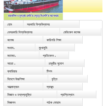
হোম
সরকারি বিশ্ববিদ্যালয়
বেসরকারি বিশ্ববিদ্যালয়
মেডিকেল কলেজ
কলেজ
কারিগরি শিক্ষা
সংবাদ
মুখোমুখি
∨
মতামত
প্রতিবেদন
∨
∨
আরো
চাকুরীর সুযোগ
∨
ক্যারিয়ার
টিপস
বিদেশে উচ্চশিক্ষা
বৃত্তি
আত্মোন্নয়ন
স্বাস্থ্য
বিজ্ঞান ও তথ্যপ্রযুক্তি
প্রাপ্তিস্থান
বিজ্ঞাপন
পাঠক ফোরাম