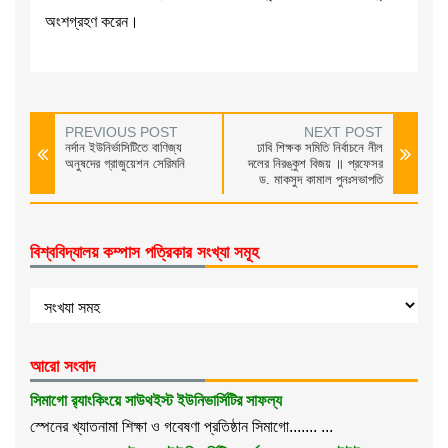
অংশগ্রহণ করেন।
PREVIOUS POST
NEXT POST
নর্দান ইউনির্ভাসিটিতে বাণিজ্য
ঢাবি শিক্ষক সমিতি নির্বাচনে নীল
অনুষদের গ্রাজুয়েশন সেরিমনি
দলের নিরঙ্কুশ বিজয় ॥ প্রফেসর
ড. মাকসুদ কামাল পুনঃসভাপতি
বিশ্ববিদ্যালয় কম্পাস পত্রিকার সংখ্যা সমূহ
আরো সংবাদ
সিমাগো র‌্যাংকিংয়ে সাউথইস্ট ইউনিভার্সিটির সাফল্য
স্পেনের খ্যাতনামা শিক্ষা ও গবেষণা প্রতিষ্ঠান সিমাগো....... ...