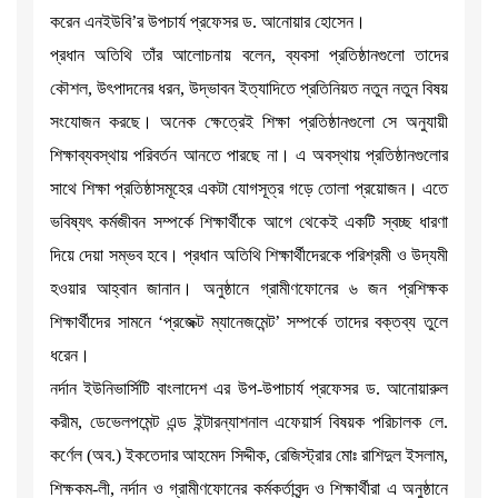
করেন এনইউবি’র উপচার্য প্রফেসর ড. আনোয়ার হোসেন।
প্রধান অতিথি তাঁর আলোচনায় বলেন, ব্যবসা প্রতিষ্ঠানগুলো তাদের
কৌশল, উৎপাদনের ধরন, উদ্ভাবন ইত্যাদিতে প্রতিনিয়ত নতুন নতুন বিষয়
সংযোজন করছে। অনেক ক্ষেত্রেই শিক্ষা প্রতিষ্ঠানগুলো সে অনুযায়ী
শিক্ষাব্যবস্থায় পরিবর্তন আনতে পারছে না। এ অবস্থায় প্রতিষ্ঠানগুলোর
সাথে শিক্ষা প্রতিষ্ঠাসমূহের একটা যোগসূত্র গড়ে তোলা প্রয়োজন। এতে
ভবিষ্যৎ কর্মজীবন সম্পর্কে শিক্ষার্থীকে আগে থেকেই একটি স্বচ্ছ ধারণা
দিয়ে দেয়া সম্ভব হবে। প্রধান অতিথি শিক্ষার্থীদেরকে পরিশ্রমী ও উদ্যমী
হওয়ার আহ্বান জানান। অনুষ্ঠানে গ্রামীণফোনের ৬ জন প্রশিক্ষক
শিক্ষার্থীদের সামনে ‘প্রজেক্ট ম্যানেজমেন্ট’ সম্পর্কে তাদের বক্তব্য তুলে
ধরেন।
নর্দান ইউনিভার্সিটি বাংলাদেশ এর উপ-উপাচার্য প্রফেসর ড. আনোয়ারুল
করীম, ডেভেলপমেন্ট এন্ড ইন্টারন্যাশনাল এফেয়ার্স বিষয়ক পরিচালক লে.
কর্ণেল (অব.) ইকতেদার আহমেদ সিদ্দীক, রেজিস্ট্রার মোঃ রাশিদুল ইসলাম,
শিক্ষকম-লী, নর্দান ও গ্রামীণফোনের কর্মকর্তাবৃন্দ ও শিক্ষার্থীরা এ অনুষ্ঠানে