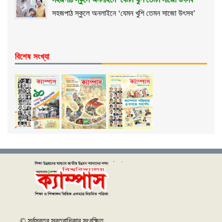
সহজপাঠ স্কুলে অনলাইনে ‘যেমন খুশি তেমন সাজো উৎসব’
বিশেষ সংখ্যা
© সর্বস্বত্ব স্বত্বাধিকার সংরক্ষিত