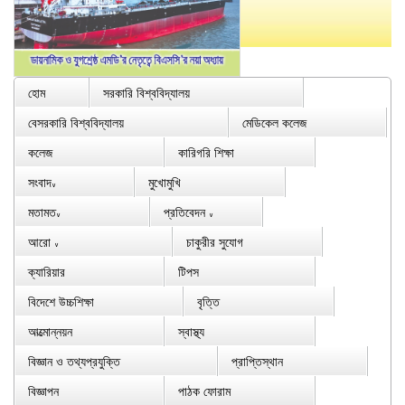
হোম
সরকারি বিশ্ববিদ্যালয়
বেসরকারি বিশ্ববিদ্যালয়
মেডিকেল কলেজ
কলেজ
কারিগরি শিক্ষা
সংবাদ
মুখোমুখি
∨
মতামত
প্রতিবেদন
∨
∨
আরো
চাকুরীর সুযোগ
∨
ক্যারিয়ার
টিপস
বিদেশে উচ্চশিক্ষা
বৃত্তি
আত্মোন্নয়ন
স্বাস্থ্য
বিজ্ঞান ও তথ্যপ্রযুক্তি
প্রাপ্তিস্থান
বিজ্ঞাপন
পাঠক ফোরাম