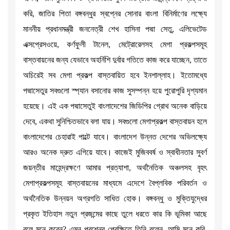
করি, জাতির পিতা বঙ্গবন্ধুর স্বপ্নের সোনার বাংলা বিনির্মাণের লক্ষ্যে
মাননীয় প্রধানমন্ত্রী জননেত্রী শেখ হাসিনা পদ্মা সেতু, এলিভেটেড
এক্সপ্রেসওয়ে, কর্ণফুলী টানেল, মেট্রোরেলসহ মেগা প্রকল্পসমূহ
বাস্তবায়নের জন্য যেভাবে অহর্নিশি দুর্বার গতিতে কাজ করে যাচ্ছেন, তাতে
অচিরেই সব মেগা প্রকল্প বাস্তবায়িত হবে ইনশাল্লাহ। ইতোমধ্যে
পদ্মাসেতুর সবগুলো স্প্যান বসানোর কাজ সুসম্পন্ন হয়ে পুরোপুরি দৃশ্যমান
হয়েছে। এই এক পদ্মাসেতুই বাংলাদেশের জিডিপির গ্রোথ অনেক বাড়িয়ে
দেবে, একথা সুনিশ্চিতভাবে বলা যায়। সবগুলো মেগাপ্রকল্প বাস্তবায়ন হলে
বাংলাদেশের চেহারাই পাল্টে যাবে। বাংলাদেশ উন্নত দেশের অভিলক্ষ্যে
আরও অনেক দ্রুত এগিয়ে যাবে। কাজেই মুজিববর্ষ ও স্বাধীনতার সুবর্ণ
জয়ন্তীর মাহেন্দ্রক্ষণে আমার প্রত্যাশা, অর্থনৈতিক অঞ্চলসহ বৃহৎ
মেগাপ্রকল্পসমূহ বাস্তবায়নের মাধ্যমে এদেশে বৈপ্লবিক পরিবর্তন ও
অর্থনৈতিক উন্নয়ন অগ্রগতি সাধিত হোক। বঙ্গবন্ধু ও মুক্তিযুদ্ধের
প্রকৃত ইতিহাস নতুন প্রজন্মের কাছে তুলে ধরতে কার কি ভূমিকা আছে
বলে মনে করেন? এমন প্রশ্নের প্রেক্ষিতে তিনি বলেন, আমি মনে করি,