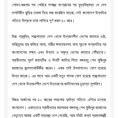
শোষণ-বঞ্চনার পথ পেরিয়ে সশস্ত্র সংগ্রামের পর যুদ্ধবিধ্বস্ত যে দেশ
তলাবিহীন ঝুড়ির তকমা নিয়ে শুরু করেছিল যাত্রা; সেই বাংলাদেশ উন্নতির
গতিতে বিশ্বকে তাক লাগিয়ে পূর্ণ করল ৫০ বছর।
উচ্চ প্রবৃদ্ধি, স্বল্পোন্নত দেশ থেকে উন্নয়নশীল দেশের কাতারে ওঠা,
দারিদ্র্যের হার কমিয়ে আনা, নারীর ক্ষমতায়নসহ নানা সূচকে অগ্রগতির পর
বাংলাদেশের লক্ষ্য এখন উন্নত ও সমৃদ্ধ দেশের কাতারে পৌঁছানো।
স্বাধীনতার সুবর্ণ জয়ন্তীর এ দিনটি জাতির পিতা বঙ্গবন্ধু শেখ মুজিবুর
রহমানের জন্মশতবার্ষিকীর বছরও। এবার তাই উদযাপনেও যোগ হয়েছে
ভিন্ন মাত্রা। এর সাথে আর একটি নতুন পালক যোগ হয়েছে স্বল্পোন্নত
দেশ থেকে উন্নয়নশীল দেশে উত্তরণের জাতিসংঘের চূড়ান্ত সুপারিশ।
বিজয় অর্জনের পর ৫০ বছরের পথচলায় দুর্দান্ত গতিতে এগিয়ে চলেছে
বাংলাদেশ। একাত্তরে স্বাধীনতার মহানায়ক বঙ্গবন্ধু শেখ মুজিবুর রহমানের
নেতৃত্বে আমরা একটি স্বতন্ত্র দেশ পেয়েছি, আর তাঁরই কন্যা প্রধানমন্ত্রী