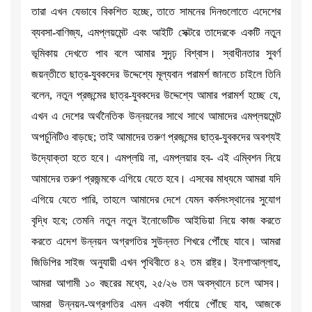
তারা এখন যেভাবে বিকশিত হচ্ছে, তাতে সামনের দিনগুলোতে এদেশের
ব্যবসা-বাণিজ্য, এমপ্ল­য়মেন্ট এবং আইটি সেক্টরে তাদেরকে একটি নতুন
ভূমিকায় দেখতে পাব বলে আমার সুদৃঢ় বিশ্বাস। স্বাধীনতার সুবর্ণ
জয়ন্তীতে ছাত্র-যুবকদের উদ্দেশ্যে মূল্যবান পরামর্শ জানতে চাইলে তিনি
বলেন, নতুন প্রজন্মের ছাত্র-যুবকদের উদ্দেশ্যে আমার পরামর্শ হচ্ছে যে,
এখন এ দেশের অর্থনৈতিক উন্নয়নের সাথে সাথে আমাদের এমপ্ল­য়মেন্ট
অপর্চুনিটিও বাড়ছে; তাই আমাদের তরুণ প্রজন্মের ছাত্র-যুবকদের অবশ্যই
উদ্যোক্তা হতে হবে। এমপ্লয়ি না, এমপ্ল­য়ার হব- এই এম্বিশন নিয়ে
আমাদের তরুণ প্রজন্মকে এগিয়ে যেতে হবে। এসবের মাধ্যমে আমরা যদি
এগিয়ে যেতে পারি, তাহলে আমাদের দেশে যেমন কর্মসংস্থানের সুযোগ
বৃদ্ধি হবে; তেমনি নতুন নতুন ইনোভেটিভ আইডিয়া নিয়ে কাজ করতে
করতে এদেশ উন্নয়ন অগ্রগতির সুউন্নত শিখরে পৌঁছে যাবে। আমরা
জিডিপির সাইজ অনুযায়ী এখন পৃথিবীতে ৪২ তম রাষ্ট্র। ইনশাআল্লাহ,
আমরা আগামী ১০ বছরের মধ্যে, ২৫/২৬ তম অবস্থানে চলে আসব।
আমরা উন্নয়ন-অগ্রগতির এমন একটা পর্যায়ে পৌঁছে যাব, আজকে