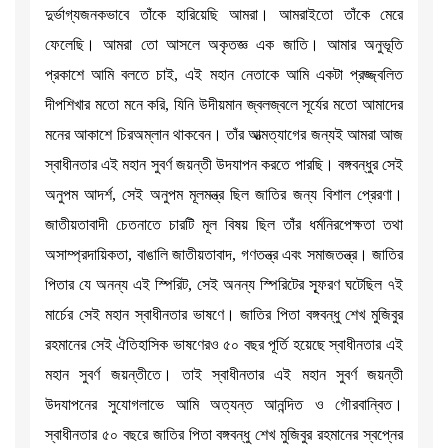
দুর্ভাগ্যজনকভাবে তাঁকে হারিয়েছি আমরা। আমরাইতো তাঁকে মেরে
ফেলেছি। আমরা তো আসলে অকৃতজ্ঞ এক জাতি। আমার অনুভূতি
প্রকাশে আমি বলতে চাই, এই মহান নেতাকে আমি একটা প্রজ্জ্বলিত
দীপশিখার মতো মনে করি, যিনি উদীয়মান জ্বলজ্বলে সূর্যের মতো আমাদের
মনের আকাশে চিরঅম্লান থাকবেন। তাঁর আত্মত্যাগের জন্যই আমরা আজ
স্বাধীনতার এই মহান সুবর্ণ জয়ন্তী উদযাপন করতে পারছি। বঙ্গবন্ধুর সেই
অনুপম আদর্শ, সেই অনুপম মূলমন্ত্র ছিল জাতির জন্য বিশাল প্রেরণা।
জাতীয়তাবাদী চেতনাতে চারটি মূল বিষয় ছিল তাঁর ধর্মনিরপেক্ষতা তথা
অসাম্প্রদায়িকতা, বাঙালি জাতীয়তাবাদ, গণতন্ত্র এবং সমাজতন্ত্র। জাতির
পিতার যে অনন্য এই স্পিরিট, সেই অনন্য স্পিরিটের স্ফূরণ ঘটেছিল ৭ই
মার্চের সেই মহান স্বাধীনতার ভাষণে। জাতির পিতা বঙ্গবন্ধু শেখ মুজিবুর
রহমানের সেই ঐতিহাসিক ভাষণেরও ৫০ বছর পূর্তি হয়েছে স্বাধীনতার এই
মহান সুবর্ণ জয়ন্তীতে। তাই স্বাধীনতার এই মহান সুবর্ণ জয়ন্তী
উদযাপনের সুযোগলাভে আমি অত্যন্ত আনন্দিত ও গৌরবান্বিত।
স্বাধীনতার ৫০ বছরে জাতির পিতা বঙ্গবন্ধু শেখ মুজিবুর রহমানের স্বপ্নের