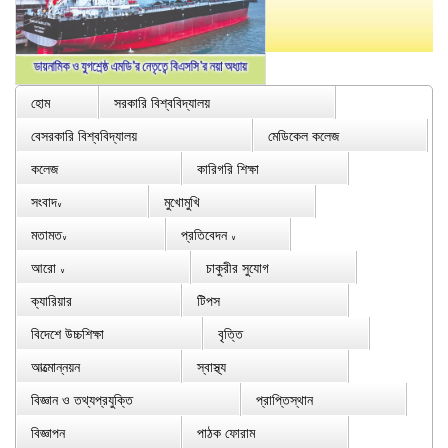
হোম
সরকারি বিশ্ববিদ্যালয়
বেসরকারি বিশ্ববিদ্যালয়
মেডিকেল কলেজ
কলেজ
কারিগরি শিক্ষা
সংবাদ
মুখোমুখি
∨
মতামত
প্রতিবেদন
∨
∨
আরো
চাকুরীর সুযোগ
∨
ক্যারিয়ার
টিপস
বিদেশে উচ্চশিক্ষা
বৃত্তি
আত্মোন্নয়ন
স্বাস্থ্য
বিজ্ঞান ও তথ্যপ্রযুক্তি
প্রাপ্তিস্থান
বিজ্ঞাপন
পাঠক ফোরাম