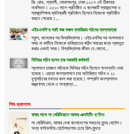
রিং রোড, শ্যামলী, মোহাম্মদপুর, ঢাকা-১২০৭ এই ঠিকানায়
অবস্থিত। ২০১০ সালে প্রতিষ্ঠিত এ কলেজটি স্বাস্থ্যসেবা ও
স্বাস্থ্যশিক্ষার ব্যতিক্রমী প্রতিষ্ঠান হিসেবে নিজেকে প্রতিষ্ঠিত
করতে পেরেছে।...
এইচএসসি’র পরই শুরু করুন ক্যারিয়ার গঠনের স্বপ্নযাত্রা
স্কুল, কলেজের পর বিশ্ববিদ্যালয়। এইচএসসির পর অলসভাবে
সময় না কাটিয়ে নিজেকে ভবিষ্যতের কঠিন সময়ের জন্য প্রস্তুত
করার এখনই সময়। বিশ্ববিদ্যালয় জীবন যে কোনো...
সিনিয়র সচিব হলেন চার সরকারি কর্মকর্তা
প্রশাসনে চারজন সচিবকে সিনিয়র সচিব হিসেবে পদোন্নতি দেয়া
হয়েছে। এছাড়া জনপ্রশাসনে চার অতিরিক্ত সচিব ও ২১
যুগ্মসচিবের দফতর বদল করা হয়েছে। সম্প্রতি জনপ্রশাসন
মন্ত্রণালয় থেকে এ সংক্রান্ত...
শিশু ক্যাম্পাস
বাবার সাথে লা মেরিডিয়ানে আমার এক্সাইটিং দু’দিন!
লা মেরিডিয়ান, আমার দেখা বাংলাদেশের সবচেয়ে সুন্দর হোটেল।
অন্য ফাইভস্টার হোটেলগুলোর চেয়ে শিল্প-সুন্দরে