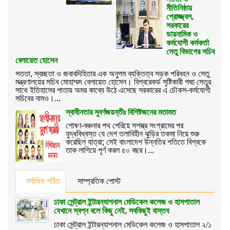
নীতিনিষ্ঠায়
প্রোজ্জ্বল,
সরকারের
ডায়নামিক ও
কর্মযোগী কর্মকর্তা
সেতু বিভাগের সচিব
বেলায়েত হোসেন
সততা, স্বচ্ছতা ও জবাবদিহিতার এক অনুপম ব্যক্তিত্ব সড়ক পরিবহন ও সেতু
মন্ত্রণালয়ের সচিব মোহাম্মদ বেলায়েত হোসেন। বিশ্বরেকর্ড সৃষ্টিকারী পদ্মা সেতুর
সাথে ইতিহাসের পাতায় অমর কাব্যে উঠে এসেছে সরকারের এ চৌকস-কর্মযোগী
সচিবের নামও।...
স্বাধীনতার সুবর্ণজয়ন্তীঃ বিশিষ্টজনের মতামত
শোষণ-বঞ্চনার পথ পেরিয়ে সশস্ত্র সংগ্রামের পর
যুদ্ধবিধ্বস্ত যে দেশ তলাবিহীন ঝুড়ির তকমা নিয়ে শুরু
করেছিল যাত্রা; সেই বাংলাদেশ উন্নতির গতিতে বিশ্বকে
তাক লাগিয়ে পূর্ণ করল ৫০ বছর।...
সর্বাধিক পঠিত
সাম্প্রতিক পোস্ট
ঢাকা সেন্ট্রাল ইন্টারন্যাশনাল মেডিকেল কলেজ ও হাসপাতাল
যেখানে স্বপ্ন বলে কিছু নেই, সবকিছুই বাস্তব
ঢাকা সেন্ট্রাল ইন্টারন্যাশনাল মেডিকেল কলেজ ও হাসপাতাল ২/১