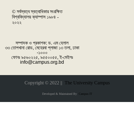
© সর্বস্বত্ব স্বত্বাধিকার সংরক্ষিত
বিশ্ববিদ্যালয় ক্যাম্পাস ১৯৮৪ -
২০২২
সম্পাদক ও প্রকাশক: ‌ড. এম হেলাল
৩৩ তোপখানা রোড, মেহেরবা প্লাজা ১৩ তলা, ঢাকা
-১০০০
ফোনঃ ৯৫৬০২২৫, ৯৫৫০০৫৫, ই-মেইলঃ
info@campus.org.bd
Copyright © 2022 ||
The University Campus
Developed & Maintained By
Campus IT