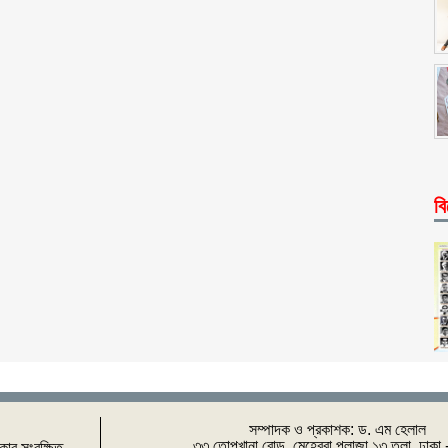
বি
সম্পাদক ও প্রকাশক: ‌ড. এম হেলাল
৩৩ তোপখানা রোড, মেহেরবা প্লাজা ১৩ তলা, ঢাকা
িকার সংরক্ষিত