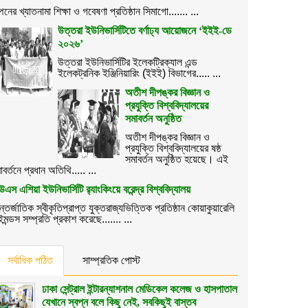
পেনের খ্যাতনামা শিক্ষা ও গবেষণা প্রতিষ্ঠান সিমাগো....... ...
উত্তরা ইউনিভার্সিটিতে বর্ণাঢ্য আয়োজনে ‘ইইই-ডে
২০২৬’
উত্তরা ইউনিভার্সিটির ইলেকট্রিক্যাল এন্ড
ইলেকট্রনিক ইঞ্জিনিয়ারিং (ইইই) বিভাগের..... ...
অতীশ দীপঙ্কর বিজ্ঞান ও
প্রযুক্তি বিশ্ববিদ্যালয়ের
সমাবর্তন অনুষ্ঠিত
অতীশ দীপঙ্কর বিজ্ঞান ও
প্রযুক্তি বিশ্ববিদ্যালয়ের ষষ্ঠ
সমাবর্তন অনুষ্ঠিত হয়েছে। এই
াবর্তনে প্রধান অতিথি..... ...
উএস এশিয়া ইউনিভার্সিটি র‌্যাংকিংয়ে বরেন্দ্র বিশ্ববিদ্যালয়
্তর্জাতিক স্বীকৃতিপ্রাপ্ত যুক্তরাজ্যভিত্তিক প্রতিষ্ঠান কোয়াকুয়ারেলি
ইমন্ডস সম্প্রতি প্রকাশ করেছে....... ...
সর্বাধিক পঠিত
সাম্প্রতিক পোস্ট
ঢাকা সেন্ট্রাল ইন্টারন্যাশনাল মেডিকেল কলেজ ও হাসপাতাল
যেখানে স্বপ্ন বলে কিছু নেই, সবকিছুই বাস্তব