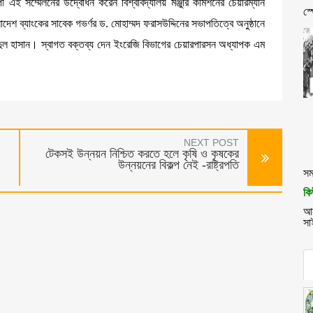
পী এই সম্মেলনের উদ্বোধন করেন বিশ্ববিদ্যালয় মঞ্জুরি কমিশনের চেয়ারম্যান
স্
াদেশ ব্যাংকের সাবেক গভর্ণর ড. মোহাম্মদ ফরাসউদ্দিনের সভাপতিত্বে অনুষ্ঠানে
িদুল হাসান। স্বাগত বক্তব্য দেন ইংরেজি বিভাগের চেয়ারপারসন অধ্যাপক এম
NEXT POST
টেকসই উন্নয়ন নিশ্চিত করতে হলে কৃষি ও কৃষকের
উন্নয়নের বিকল্প নেই -রাষ্ট্রপতি
সম
কি
আন
সা